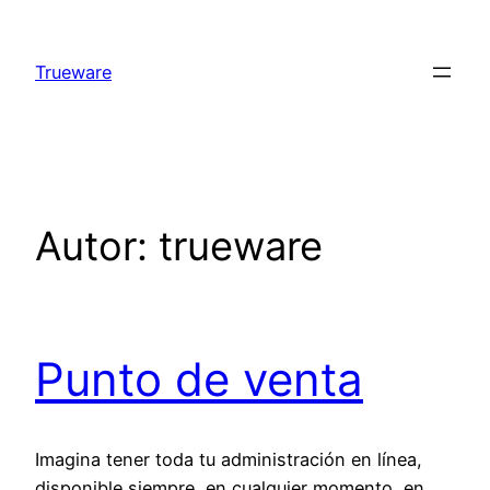
Saltar
al
Trueware
contenido
Autor:
trueware
Punto de venta
Imagina tener toda tu administración en línea,
disponible siempre, en cualquier momento, en